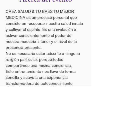
CREA SALUD & TU ERES TU MEJOR 
MEDICINA es un proceso personal que 
consiste en recuperar nuestra salud innata 
y cultivar el espíritu. Es una invitación a 
activar conscientemente el poder de 
nuestra maestría interior y el nivel de la 
presencia presente. 
No es necesario estar adscrito a ninguna 
religión particular, porque todos 
compartimos una misma conciencia.
Este entrenamiento nos lleva de forma 
sencilla y suave a una experiencia 
transformadora de autoconocimiento, 
autocuración, autocuidado y vida.
¡Ahora es el momento! Es una oportunidad 
para despertar.
La herramientas que utilizamos son:
-La meditación shámtha (un estado mental 
tranquilo, estable y fuerte).