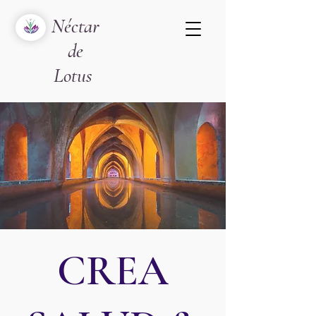
Néctar
de
Lotus
CREA