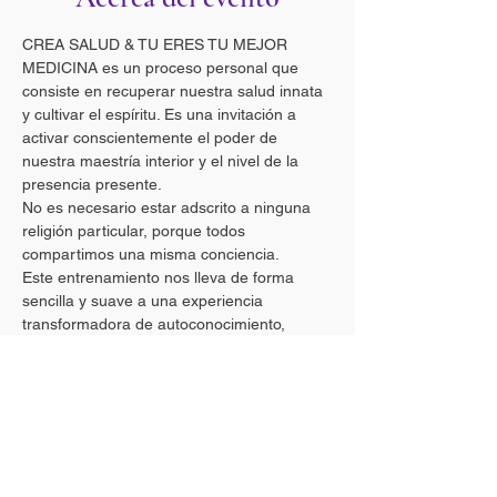
CREA SALUD & TU ERES TU MEJOR 
MEDICINA es un proceso personal que 
consiste en recuperar nuestra salud innata 
y cultivar el espíritu. Es una invitación a 
activar conscientemente el poder de 
nuestra maestría interior y el nivel de la 
presencia presente. 
No es necesario estar adscrito a ninguna 
religión particular, porque todos 
compartimos una misma conciencia.
Este entrenamiento nos lleva de forma 
sencilla y suave a una experiencia 
transformadora de autoconocimiento, 
autocuración, autocuidado y vida.
¡Ahora es el momento! Es una oportunidad 
para despertar.
La herramientas que utilizamos son:
-La meditación shámtha (un estado mental 
tranquilo, estable y fuerte).