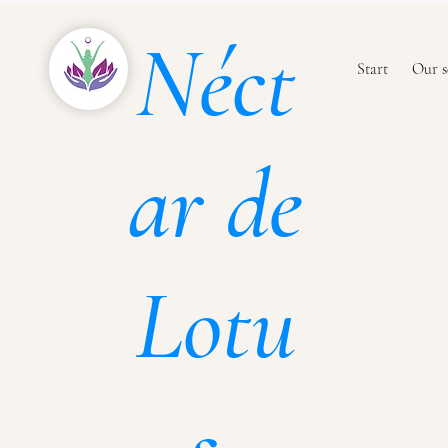
Néct
Start
Our s
ar de
Lotu
s