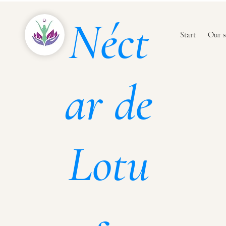
Néct
Start
Our s
ar de
Lotu
s