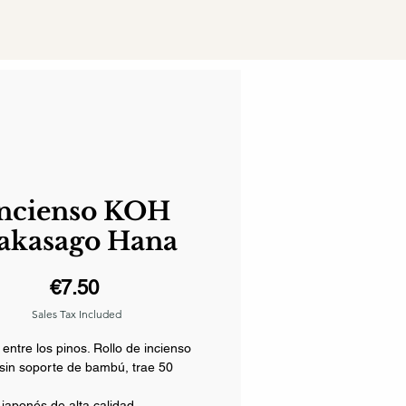
ncienso KOH
akasago Hana
Price
€7.50
Sales Tax Included
 entre los pinos. Rollo de incienso
sin soporte de bambú, trae 50
 japonés de alta calidad