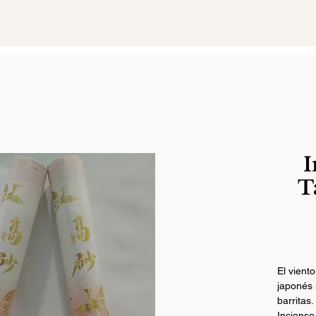
I
T
El viento
japonés 
barritas.
Incienso