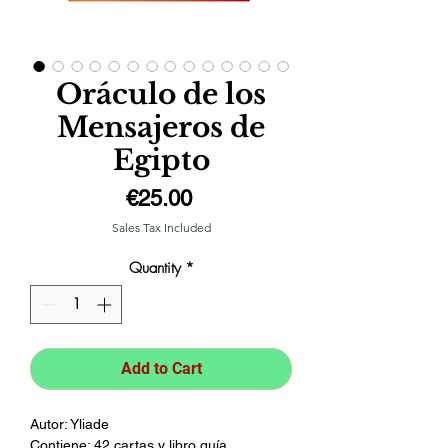
Oráculo de los
Mensajeros de
Egipto
Price
€25.00
Sales Tax Included
Quantity
*
Add to Cart
Autor: Yliade
Contiene: 42 cartas y libro guía