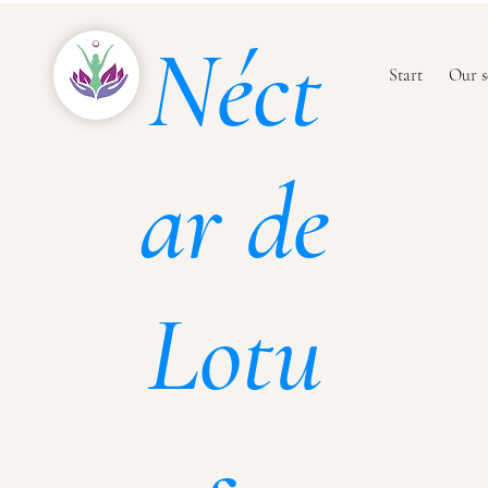
Néct
Start
Our s
ar de
Lotu
s