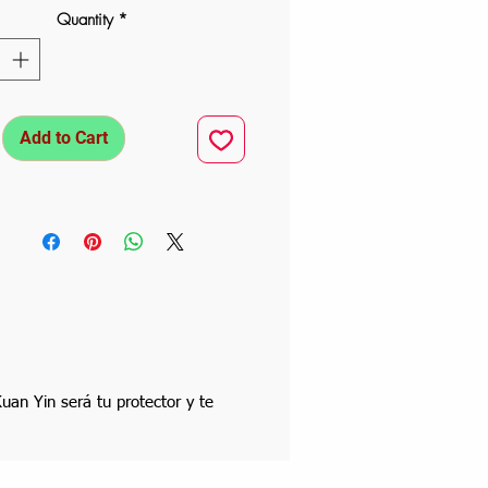
Quantity
*
Add to Cart
an Yin será tu protector y te