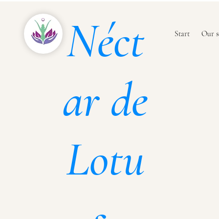
Néct
Start
Our s
ar de
Lotu
s