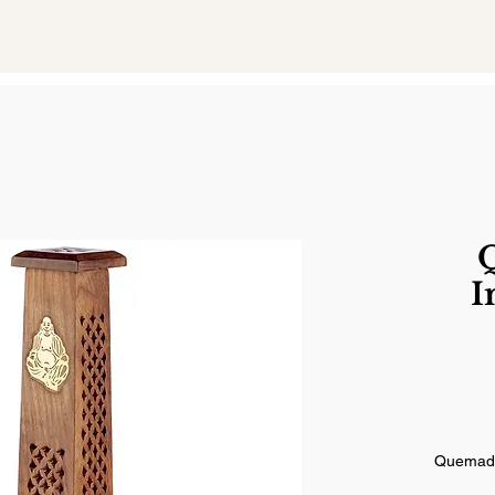
I
Quemador