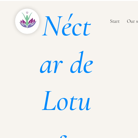
Néct
Start
Our s
ar de
Lotu
s