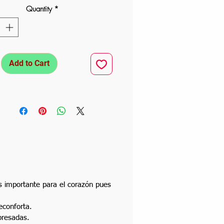
Quantity
*
Add to Cart
ás importante para el corazón pues
econforta.
presadas.