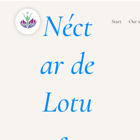
Néct
Start
Our s
ar de
Lotu
s