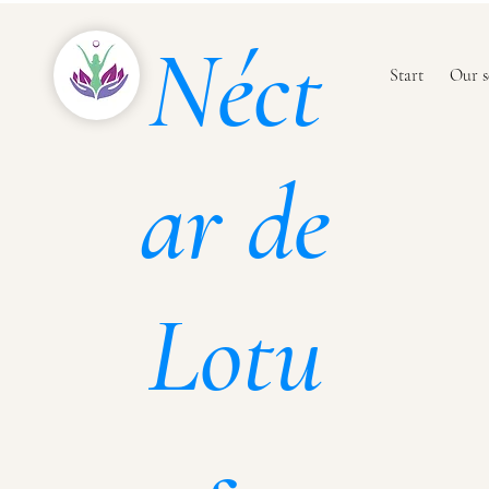
Néct
Start
Our s
ar de
Lotu
s