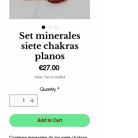
Set minerales
siete chakras
planos
Price
€27.00
Sales Tax Included
Quantity
*
Add to Cart
Contiene minerales de los siete chakras.