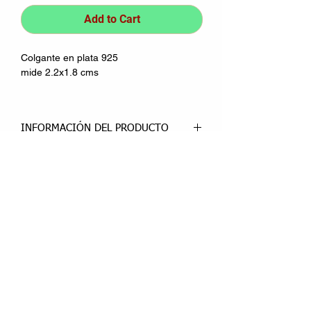
Add to Cart
Colgante en plata 925
mide 2.2x1.8 cms
INFORMACIÓN DEL PRODUCTO
Es un amuleto para la protección contra
el mal de ojo, envidia y malos
deseos.
Significa fuerza, poder y
bendición.
Néctar de Lotus
También se relaciona con la fertilidad,
Calle Palomares 1, local 2.
la fidelidad y la virtud de la paciencia
28911 Leganés Madrid.
Telephone:
916 93 53 23
SHOP HOURS:
Morning: 10:00 a.m. to 2:00 p.m.
Afternoon: 17:00 to 20:00