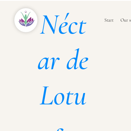
Néct
Start
Our s
ar de
Lotu
s