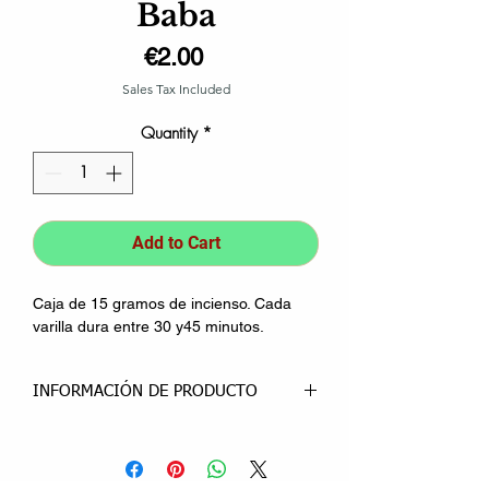
Baba
Price
€2.00
Sales Tax Included
Quantity
*
Add to Cart
Caja de 15 gramos de incienso. Cada
varilla dura entre 30 y45 minutos.
INFORMACIÓN DE PRODUCTO
Este incienso azul es conocido como
Nag Champa Agarbatti Satya Sai Baba
o incienso aromaterapia sai baba, se