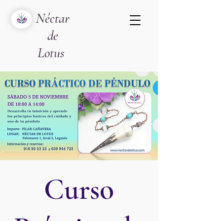
Néctar
de
Lotus
Curso