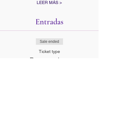
LEER MÁS >
Entradas
Sale ended
Ticket type
Reserva plaza
Price
€0.00
Compartir este evento