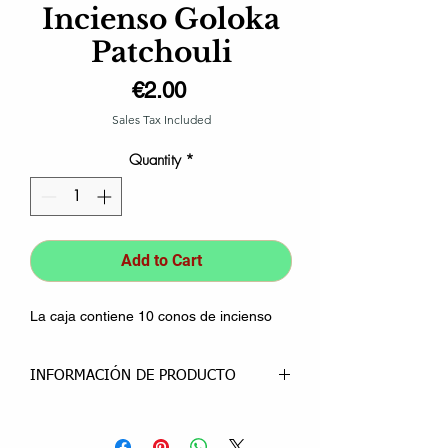
Incienso Goloka
Patchouli
Price
€2.00
Sales Tax Included
Quantity
*
Add to Cart
La caja contiene 10 conos de incienso
INFORMACIÓN DE PRODUCTO
Conos de Incienso Patchouli Goloka es
un incienso de Pachuli de la familia de